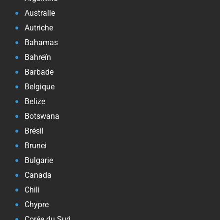
Australie
Autriche
Bahamas
Bahreïn
Barbade
Belgique
Belize
Botswana
Brésil
Brunei
Bulgarie
Canada
Chili
Chypre
Corée du Sud