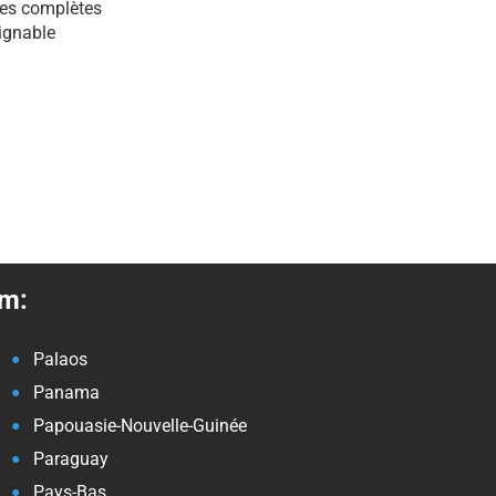
les complètes
ignable
om:
Palaos
Panama
Papouasie-Nouvelle-Guinée
Paraguay
Pays-Bas